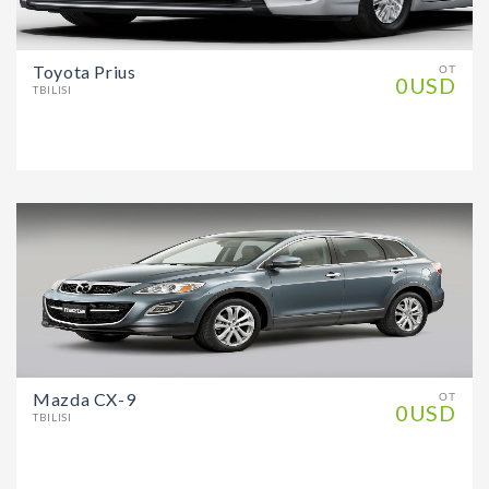
Toyota Prius
ОТ
0USD
TBILISI
Mazda CX-9
ОТ
0USD
TBILISI