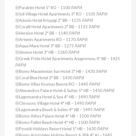
ⒽParaktio Hotel 1* RO – 1100 ЛАРИ
ⒽIoli Village Hotel Apartments 3* RO – 1105 ЛАРИ
ⒽAdonis Hotel Kriopigi 2* BB – 1135 ЛАРИ
ⒽCoralli Hotel Apartments 2* BB – 1135 ЛАРИ
ⒽHeraion Hotel 2* BB – 1140 ЛАРИ
ⒽArtemis Apartments RO – 1170 ЛАРИ
ⒽAqua Mare Hotel 3* BB – 1275 ЛАРИ
ⒽSimeon Hotel 3* HB – 1360 ЛАРИ
ⒽGreek Pride Hotel Apartments Апартотель 4* BB – 1425
ЛАРИ
ⒽBomo Macedonian Sun Hotel 3* HB – 1430 ЛАРИ
ⒽCoral Blue Hotel 3* BB – 1430 ЛАРИ
ⒽBomo Villas Kosmas Вилла RO – 1440 ЛАРИ
ⒽAlexandros Palace Hotel & Suites 5* HB – 1450 ЛАРИ
ⒽLagomandra Hotel & Spa 4* HB – 1490 ЛАРИ
ⒽChrousso Village Hotel 4* HB – 1490 ЛАРИ
ⒽLagomandra Beach & Suites 4* HB – 1495 ЛАРИ
ⒽBomo Athos Palace Hotel 4* HB – 1500 ЛАРИ
ⒽBomo Pallini Beach Hotel 4* HB – 1500 ЛАРИ
ⒽPossidi Holidays Resort Hotel 5* HB – 1630 ЛАРИ
ⒽBomo Aristoteles Holiday Resort & SPA 4* AI – 1685