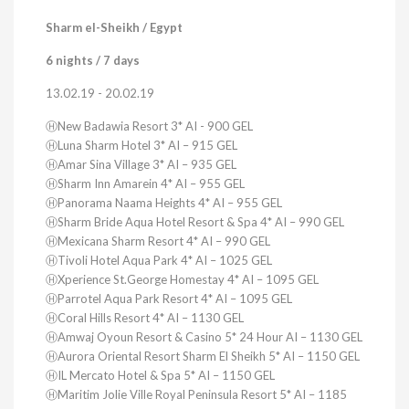
Sharm el-Sheikh / Egypt
6 nights / 7 days
13.02.19 - 20.02.19
ⒽNew Badawia Resort 3* AI - 900 GEL
ⒽLuna Sharm Hotel 3* AI – 915 GEL
ⒽAmar Sina Village 3* AI – 935 GEL
ⒽSharm Inn Amarein 4* AI – 955 GEL
ⒽPanorama Naama Heights 4* AI – 955 GEL
ⒽSharm Bride Aqua Hotel Resort & Spa 4* AI – 990 GEL
ⒽMexicana Sharm Resort 4* AI – 990 GEL
ⒽTivoli Hotel Aqua Park 4* AI – 1025 GEL
ⒽXperience St.George Homestay 4* AI – 1095 GEL
ⒽParrotel Aqua Park Resort 4* AI – 1095 GEL
ⒽCoral Hills Resort 4* AI – 1130 GEL
ⒽAmwaj Oyoun Resort & Casino 5* 24 Hour AI – 1130 GEL
ⒽAurora Oriental Resort Sharm El Sheikh 5* AI – 1150 GEL
ⒽIL Mercato Hotel & Spa 5* AI – 1150 GEL
ⒽMaritim Jolie Ville Royal Peninsula Resort 5* AI – 1185