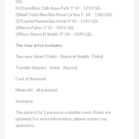
GEL
ⒽCharmillion Club Aqua Park 5* AI – 1210 GEL
ⒽReef Oasis Blue Bay Resort & Spa 5* SA – 1360 GEL
ⒽTropitel Naama Bay Hotel 5* AI – 1345 GEL
ⒽBaron Palms 5* AI – 2055 GEL
ⒽRixos Sharm El Sheikh 5* UA – 2690 GEL
The tour price includes:
Two-way ticket (Tbilisi - Sharm el-Sheikh -Tbilisi)
Transfer (Airport - Hotel - Airport)
Cost of the hotel
Meals (AI - all inclusive)
Insurance
The price is for 1 person in a double room. Prices are
updated. For more information, please contact our
operators.