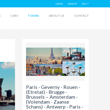
LOGIN
SIGNUP
GEL
S
CARS
TOURS
ABOUT US
CONTACT
Paris - Geverny - Rouen -
(Etretat) - Brugge -
Brussels – Amsterdam -
(Volendam - Zaanse
Schans) - Antwerp - Paris -