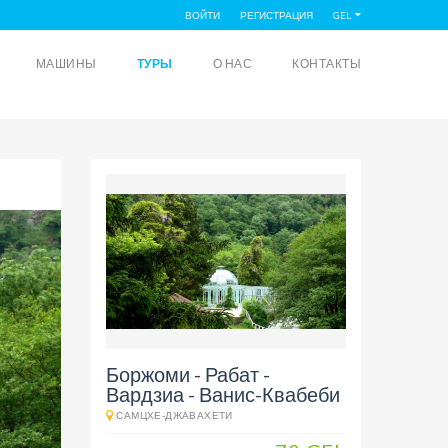
ВОЙТИ
РЕГИСТРАЦИЯ
GEL
МАШИНЫ
ТУРЫ
О НАС
КОНТАКТЫ
Боржоми - Рабат -
Вардзиа - Ванис-Квабеби
САМЦХЕ-ДЖАВАХЕТИ