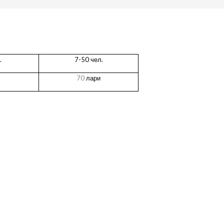
.
7-50 чел.
70
лари