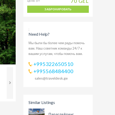
70 GEL
ЦЕНА ОТ
ЗАБРОНИРОВАТЬ
;
Need Help?
Мы были бы более чем рады помочь
вам. Наш советник команды 24/7 к
вашим услугам, чтобы помочь вам.
+995322650510
+995568484400
sales@traveldesk.ge
Similar Listings
Параглайдинг